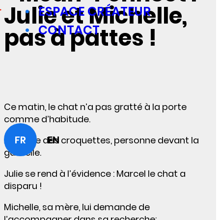
Julie et Michelle,
ESPACE CRÉATEUR
CONTACT
pas à pattes !
Ce matin, le chat n’a pas gratté à la porte
comme d’habitude.
FR
EN
À l’heure des croquettes, personne devant la
gamelle.
Julie se rend à l’évidence : Marcel le chat a
disparu !
Michelle, sa mère, lui demande de
l’accompagner dans sa recherche: