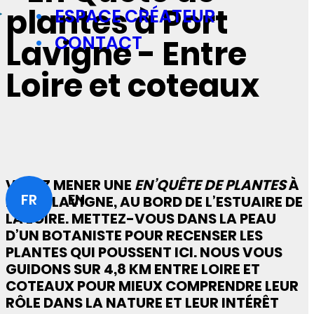
plantes à Port
ESPACE CRÉATEUR
CONTACT
Lavigne - Entre
Loire et coteaux
VENEZ MENER UNE
EN’QUÊTE DE PLANTES
À
FR
EN
PORT-LAVIGNE, AU BORD DE L’ESTUAIRE DE
LA LOIRE. METTEZ-VOUS DANS LA PEAU
D’UN BOTANISTE POUR RECENSER LES
PLANTES QUI POUSSENT ICI. NOUS VOUS
GUIDONS SUR 4,8 KM ENTRE LOIRE ET
COTEAUX POUR MIEUX COMPRENDRE LEUR
RÔLE DANS LA NATURE ET LEUR INTÉRÊT