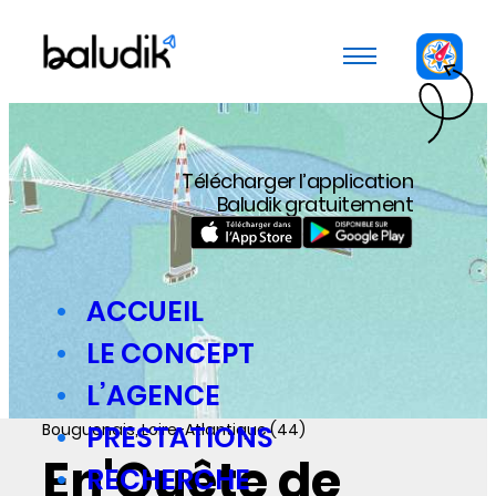
Panneau de gestion des cookies
Télécharger l’application
Baludik gratuitement
ACCUEIL
LE CONCEPT
L’AGENCE
Bouguenais, Loire-Atlantique (44)
PRESTATIONS
En'Quête de
RECHERCHE