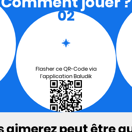
Comment jouer ?
02
Flasher ce QR-Code via
l’application Baludik
 aimerez peut être aus