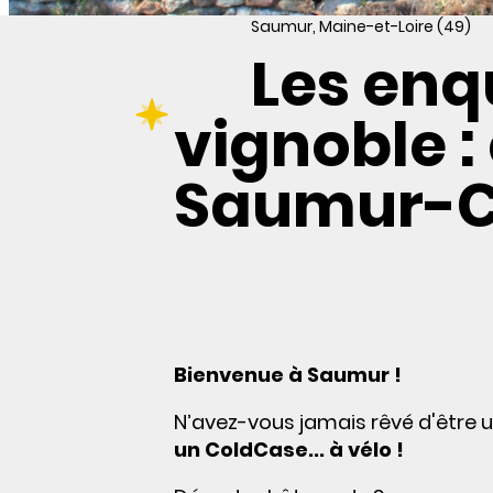
Saumur, Maine-et-Loire (49)
Les enq
vignoble :
Saumur-
Bienvenue à Saumur !
N’avez-vous jamais rêvé d'être 
un ColdCase... à vélo !