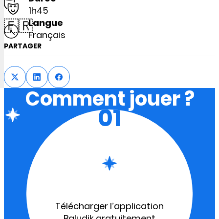
1h45
🇫🇷
Langue
Français
PARTAGER
Comment jouer ?
01
Télécharger l’application
Baludik gratuitement