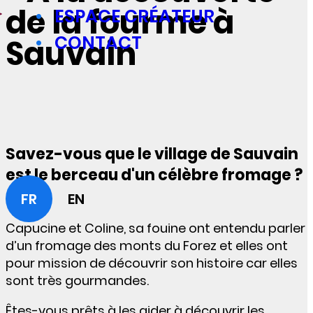
de la fourme à
ESPACE CRÉATEUR
CONTACT
Sauvain
Savez-vous que le village de Sauvain
est le berceau d'un célèbre fromage ?
FR
EN
Capucine et Coline, sa fouine ont entendu parler
d’un fromage des monts du Forez et elles ont
pour mission de découvrir son histoire
car elles
sont très gourmandes.
Êtes-vous prêts à les aider à
découvrir les