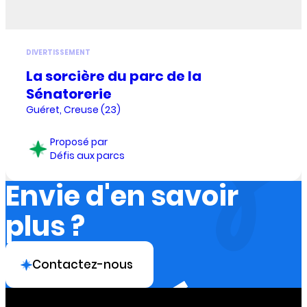
DIVERTISSEMENT
La sorcière du parc de la
Sénatorerie
Guéret, Creuse (23)
Proposé par
Défis aux parcs
Envie d'en savoir
plus ?
Contactez-nous