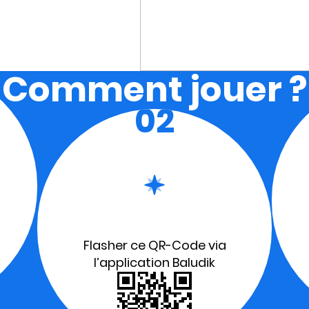
Comment jouer ?
02
Flasher ce QR-Code via
l’application Baludik