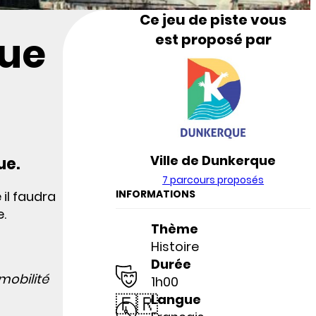
Ce jeu de piste vous
que
est proposé par
Ville de Dunkerque
ue.
7 parcours proposés
INFORMATIONS
il faudra
e.
Thème
Histoire
Durée
mobilité
1h00
!
🇫🇷
Langue