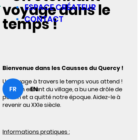
voyage dans le
ESPACE CRÉATEUR
CONTACT
temps !
Bienvenue dans les Causses du Quercy !
Un voyage à travers le temps vous attend !
FR
EN
Léon, un enfant du village, a bu une drôle de
potion et a quitté notre époque. Aidez-le à
revenir au XXIe siècle.
Informations pratiques :