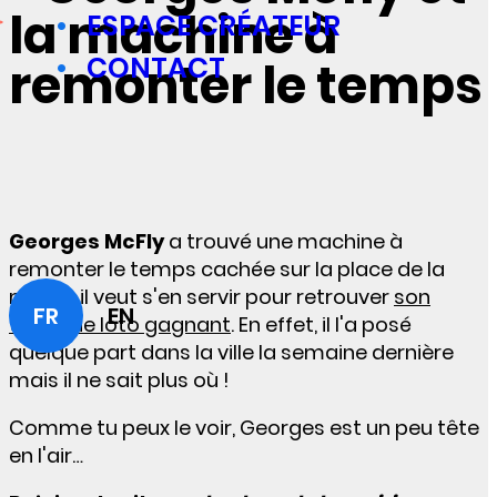
la machine à
ESPACE CRÉATEUR
CONTACT
remonter le temps
Georges McFly
a trouvé une machine à
remonter le temps cachée sur la place de la
mairie, il veut s'en servir pour retrouver
son
FR
EN
ticket de loto gagnant
. En effet, il l'a posé
quelque part dans la ville la semaine dernière
mais il ne sait plus où !
Comme tu peux le voir, Georges est un peu tête
en l'air…