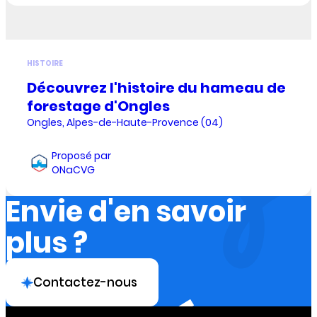
HISTOIRE
Découvrez l'histoire du hameau de
forestage d'Ongles
Ongles, Alpes-de-Haute-Provence (04)
Proposé par
ONaCVG
Envie d'en savoir
plus ?
Contactez-nous