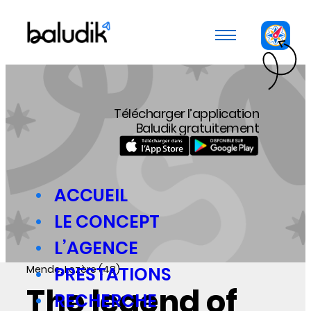
Panneau de gestion des cookies
Télécharger l’application
Baludik gratuitement
ACCUEIL
LE CONCEPT
L’AGENCE
Mende, Lozère (48)
PRESTATIONS
The legend of
RECHERCHE