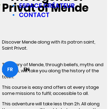
Privat of Mende
ESPACE CRÉATEUR
CONTACT
Discover Mende along with its patron saint,
Saint Privat.
The story of Mende, through beliefs, myths and
FR
EN
legends, will take you along the history of the
town.
This course is easy and offers at every stage
some missions to fulfil; accessible to all.
This adventure will take less than 2h. All along