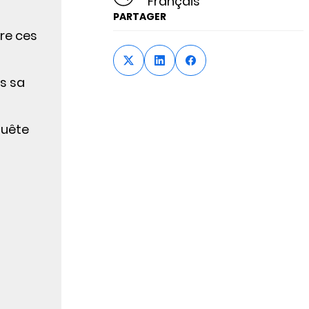
Français
PARTAGER
re ces
ns sa
quête