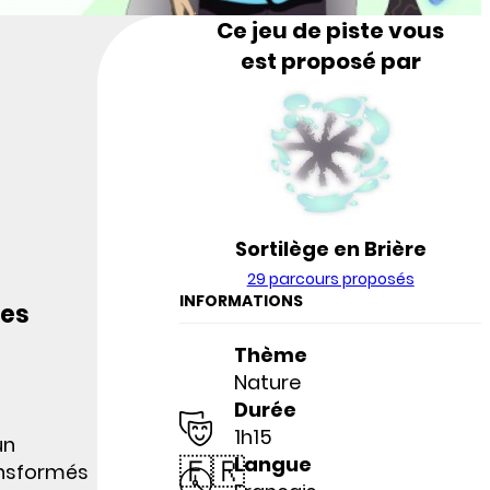
Ce jeu de piste vous
est proposé par
Sortilège en Brière
29 parcours proposés
INFORMATIONS
des
Thème
Nature
Durée
1h15
un
🇫🇷
Langue
ransformés