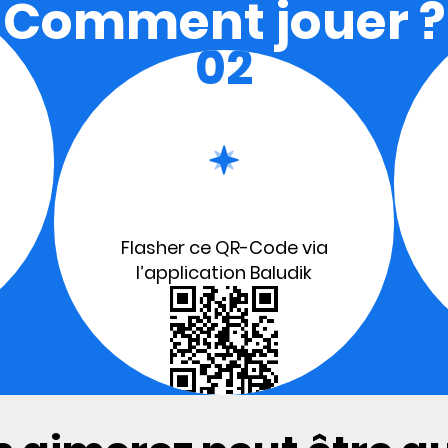
Comment jouer ?
02
Flasher ce QR-Code via
l’application Baludik