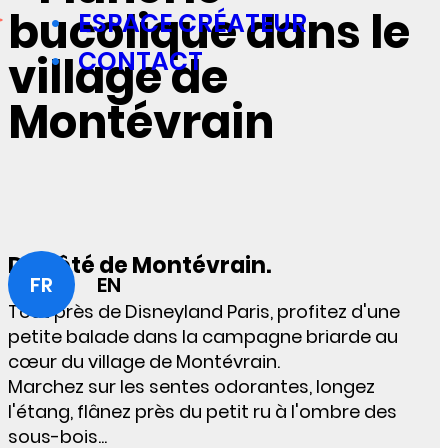
bucolique dans le
ESPACE CRÉATEUR
CONTACT
village de
Montévrain
Du côté de Montévrain.
FR
EN
Tout près de Disneyland Paris, profitez d'une
petite balade dans la campagne briarde au
cœur du village de Montévrain.
Marchez sur les sentes odorantes, longez
l'étang, flânez près du petit ru à l'ombre des
sous-bois...