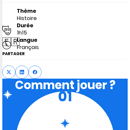
Thème
Histoire
Durée
1h15
🇫🇷
Langue
Français
PARTAGER
Comment jouer ?
01