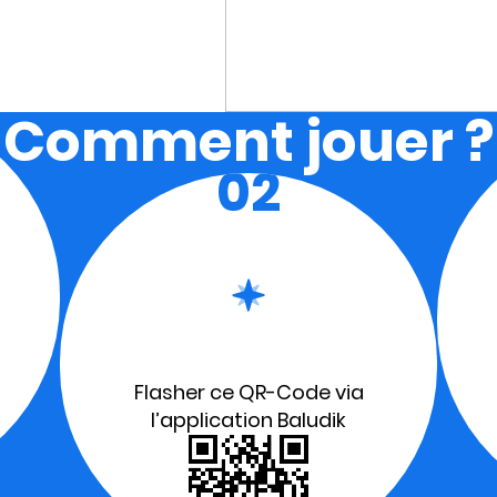
Comment jouer ?
02
Flasher ce QR-Code via
l’application Baludik