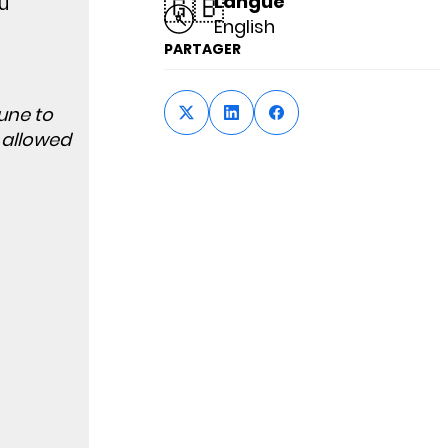
🇬🇧
Langue
ou
English
PARTAGER
June to
 allowed