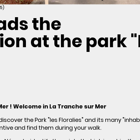
5)
eads the
ion at the park "
er ! Welcome in La Tranche sur Mer
discover the Park "les Floralies" and its many "inhab
ntive and find them during your walk.