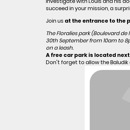
Investigate with Louis and his do
succeed in your mission, a surpris
Join us
at the entrance to the p
The Floralies park (Boulevard de l
30th September from 10am to 8pm
on a leash.
A free car park is located nex
Don't forget to allow the Baludik