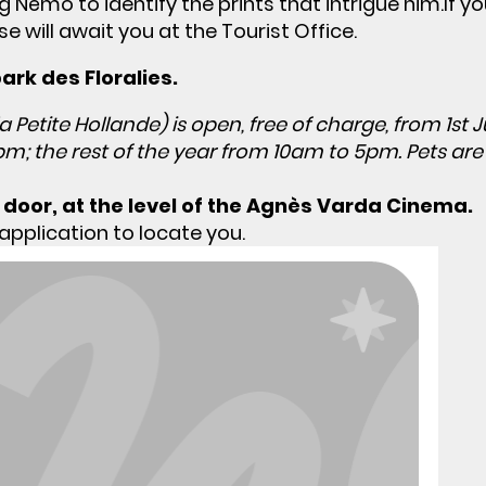
g Némo to identify the prints that intrigue him.If y
e will await you at the Tourist Office.
ark des Floralies.
a Petite Hollande) is open, free of charge, from 1st 
; the rest of the year from 10am to 5pm. Pets are
t door, at the level of the Agnès Varda Cinema.
 application to locate you.