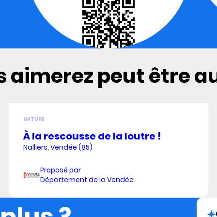
 aimerez peut être aus
NATURE
À la rescousse de la loutre !
Nalliers, Vendée (85)
Proposé par
Département de la Vendée