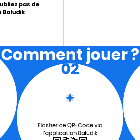
ubliez pas de
n Baludik
Comment jouer ?
02
Flasher ce QR-Code via
l’application Baludik