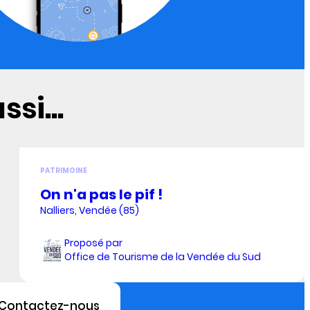
si...
PATRIMOINE
On n'a pas le pif !
Nalliers, Vendée (85)
Proposé par
Office de Tourisme de la Vendée du Sud
Contactez-nous