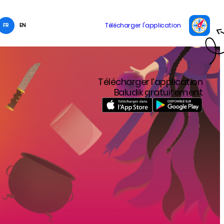
FR
EN
Télécharger l’application
Baludik gratuitement