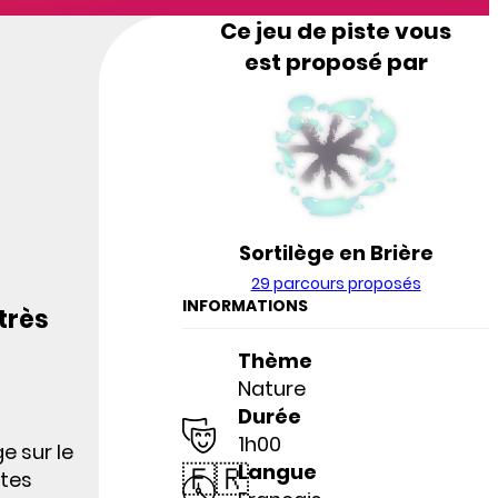
Ce jeu de piste vous
est proposé par
Sortilège en Brière
29 parcours proposés
INFORMATIONS
 très
Thème
Nature
Durée
1h00
e sur le
🇫🇷
Langue
êtes