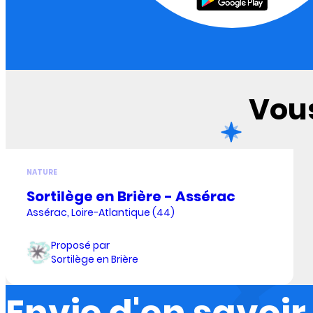
Vous
NATURE
Sortilège en Brière - Assérac
Assérac, Loire-Atlantique (44)
Proposé par
Sortilège en Brière