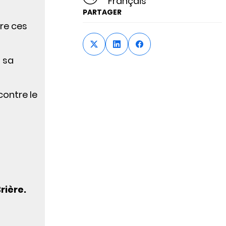
Français
PARTAGER
re ces
s sa
contre le
rière.