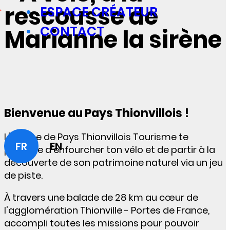
rescousse de
ESPACE CRÉATEUR
CONTACT
Marianne la sirène
Bienvenue au Pays Thionvillois !
L'équipe de Pays Thionvillois Tourisme te
FR
EN
propose d'enfourcher ton vélo et de partir à la
découverte de son patrimoine naturel via un jeu
de piste.
À travers une balade de 28 km au cœur de
l'agglomération Thionville - Portes de France,
accompli toutes les missions pour pouvoir