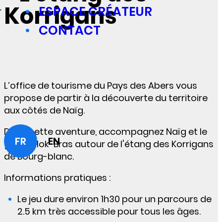
Korrigans
ESPACE CRÉATEUR
CONTACT
L’office de tourisme du Pays des Abers vous
propose de partir à la découverte du territoire
aux côtés de Naïg.
Dans cette aventure, accompagnez Naïg et le
FR
EN
géant Hok-Bras autour de l'étang des Korrigans
de Bourg-blanc.
Informations pratiques
:
Le jeu dure environ 1h30 pour un parcours de
2.5 km très accessible pour tous les âges.