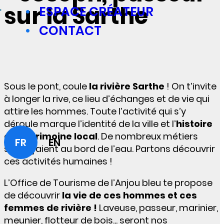
sur la Sarthe
ESPACE CRÉATEUR
CONTACT
Sous le pont, coule
la rivière Sarthe
! On t’invite
à longer la rive, ce lieu d’échanges et de vie qui
attire les hommes. Toute l’activité qui s’y
déroule marque l’identité de la ville et l’
histoire
du patrimoine local
. De nombreux métiers
FR
EN
s’exerçaient au bord de l’eau. Partons découvrir
ces activités humaines !
L’Office de Tourisme de l’Anjou bleu te propose
de découvrir
la vie de ces hommes et ces
femmes de rivière !
Laveuse, passeur, marinier,
meunier, flotteur de bois... seront nos