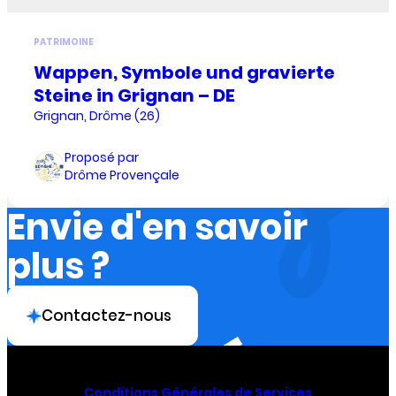
PATRIMOINE
Wappen, Symbole und gravierte
Steine in Grignan – DE
Grignan, Drôme (26)
Proposé par
Drôme Provençale
Envie d'en savoir
plus ?
Contactez-nous
Conditions Générales de Services