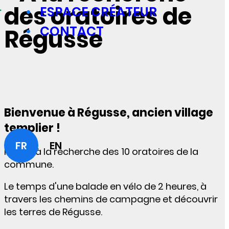
des oratoires de
ESPACE CRÉATEUR
CONTACT
Régusse
Bienvenue à Régusse, ancien village
templier !
FR
EN
Partez à la recherche des 10 oratoires de la
commune.
Le t
emps d'une balade en vélo de 2 heures, à
travers les chemins de campagne et découvrir
les terres de Régusse.