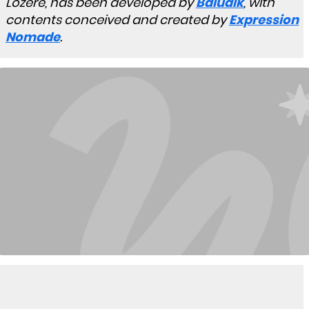
Lozère, has been developed by
Baludik
, with
contents conceived and created by
Expression
Nomade
.