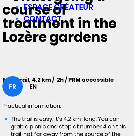
course of
ESPACE CRÉATEUR
CONTACT
treatment in the
Lozère gardens
Easy trail, 4.2 km / 2h / PRM accessible
FR
EN
Practical information
:
The trail is easy. It’s 4.2 km-long. You can
grab a picnic and stop at number 4 on this
trail, not far away from the source of the