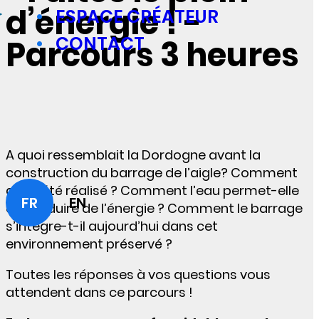
d’énergie ! -
ESPACE CRÉATEUR
CONTACT
Parcours 3 heures
A quoi ressemblait la Dordogne avant la
construction du barrage de l’aigle? Comment
a-t-il été réalisé ? Comment l’eau permet-elle
FR
EN
de produire de l’énergie ? Comment le barrage
s’intègre-t-il aujourd’hui dans cet
environnement préservé ?
Toutes les réponses à vos questions vous
attendent dans ce parcours !