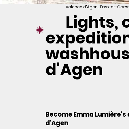
Valence d'Agen, Tarn-et-Garon
Lights,
expedition
washhouse
d'Agen
Become Emma Lumière's a
d'Agen