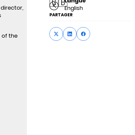
🇬🇧
Langue
director,
English
s
PARTAGER
 of the