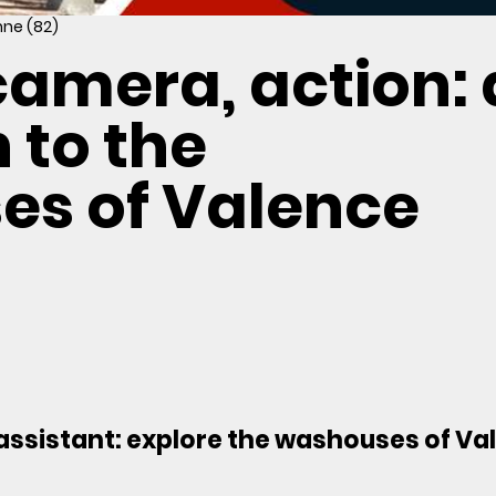
ne (82)
 camera, action:
 to the
s of Valence
ssistant: explore the washouses of Va