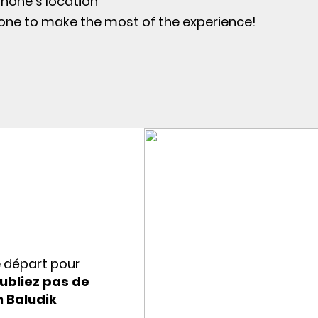
hone's location
one to make the most of the experience!
e départ pour
ubliez pas de
n Baludik