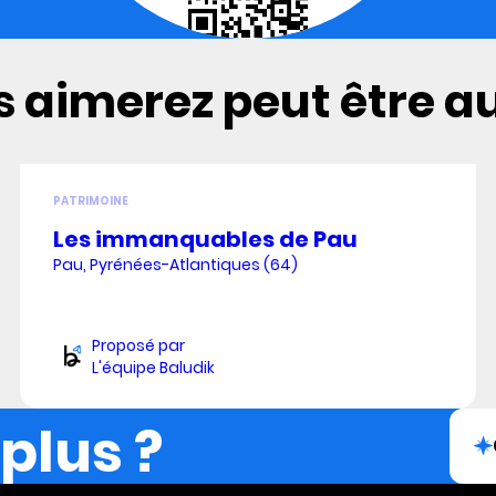
 aimerez peut être aus
PATRIMOINE
Les immanquables de Pau
Pau, Pyrénées-Atlantiques (64)
Proposé par
L'équipe Baludik
 plus ?