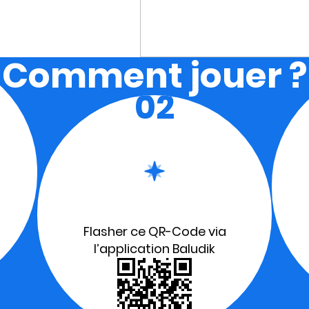
Comment jouer ?
02
Flasher ce QR-Code via
l’application Baludik