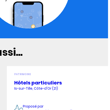
si...
PATRIMOINE
Hôtels particuliers
Is-sur-Tille, Côte-d'Or (21)
Proposé par