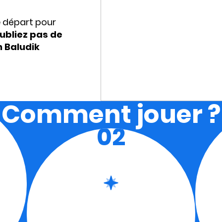
e départ pour
ubliez pas de
n Baludik
Comment jouer ?
02