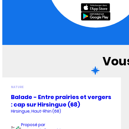
Vous
NATURE
Balade - Entre prairies et vergers
: cap sur Hirsingue (68)
Hirsingue, Haut-Rhin (68)
Proposé par