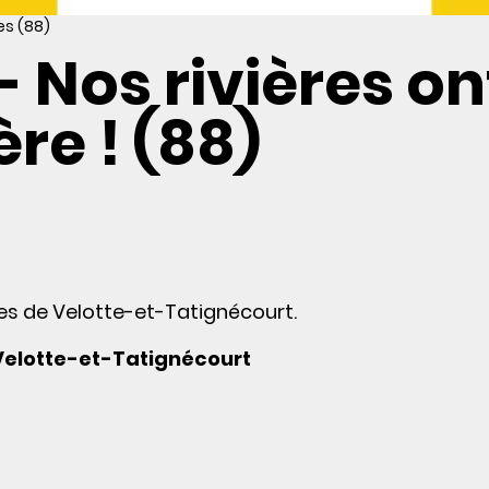
es (88)
- Nos rivières on
re ! (88)
es de Velotte-et-Tatignécourt.
 Velotte-et-Tatignécourt