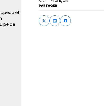
Français
PARTAGER
chapeau et
n
quipé de