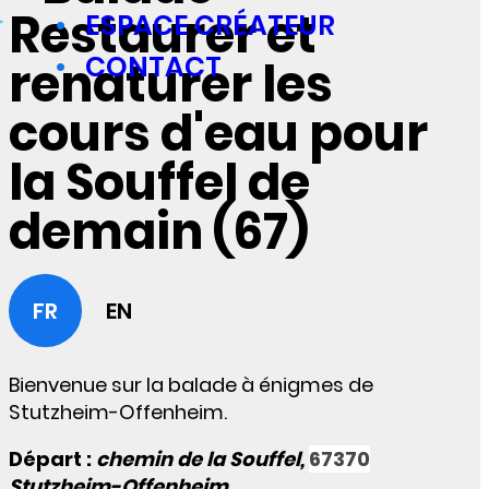
Restaurer et
ESPACE CRÉATEUR
CONTACT
renaturer les
cours d'eau pour
la Souffel de
demain (67)
FR
EN
Bienvenue sur la balade à énigmes de
Stutzheim-Offenheim.
Départ :
chemin de la Souffel,
67370
Stutzheim-Offenheim