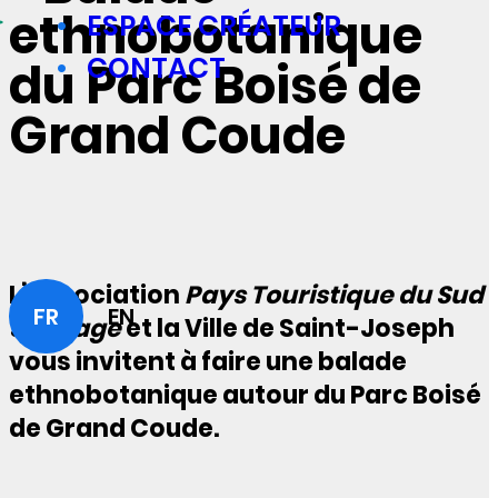
ethnobotanique
ESPACE CRÉATEUR
CONTACT
du Parc Boisé de
Grand Coude
L’association
Pays Touristique du Sud
FR
EN
Sauvage
et la Ville de Saint-Joseph
vous invitent à faire une balade
ethnobotanique autour du Parc Boisé
de Grand Coude.