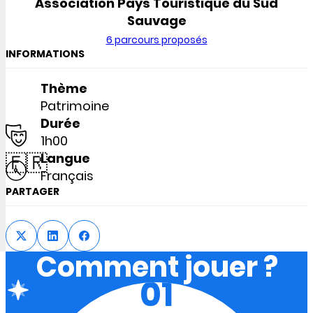
Association Pays Touristique du Sud
Sauvage
6 parcours proposés
INFORMATIONS
Thème
Patrimoine
Durée
1h00
🇫🇷
Langue
Français
PARTAGER
Comment jouer ?
01