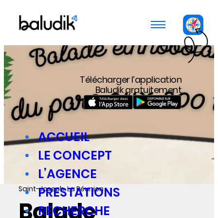
Panneau de gestion des cookies
Télécharger l’application
Baludik gratuitement
ACCUEIL
LE CONCEPT
L’AGENCE
Saint-Joseph, La Réunion
PRESTATIONS
Balade
RECHERCHE