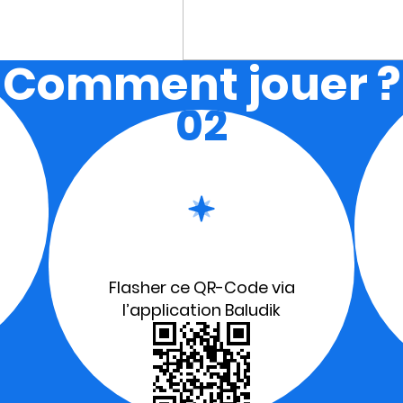
Comment jouer ?
02
Flasher ce QR-Code via
l’application Baludik