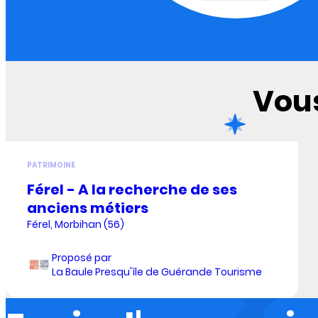
Vous
PATRIMOINE
Férel - A la recherche de ses
anciens métiers
Férel, Morbihan (56)
Proposé par
La Baule Presqu'île de Guérande Tourisme