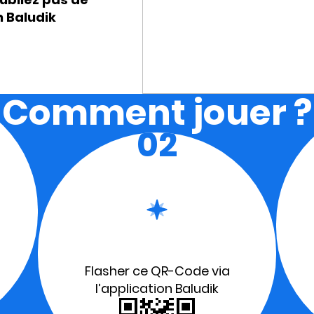
n Baludik
Comment jouer ?
02
Flasher ce QR-Code via
l’application Baludik