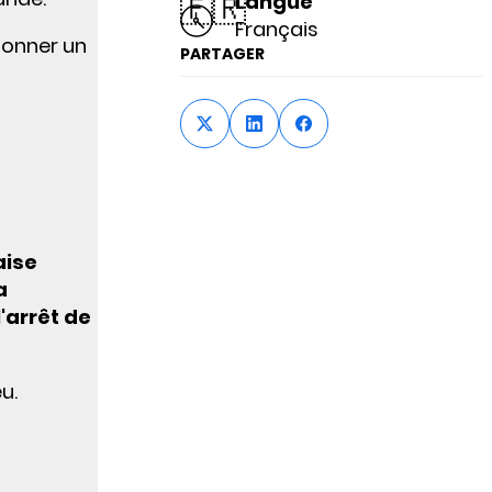
🇫🇷
Langue
Français
 donner un
PARTAGER
aise
a
l'arrêt de
u.
.