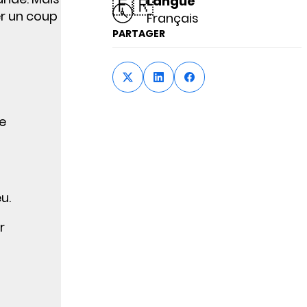
🇫🇷
Langue
er un coup
Français
PARTAGER
de
u.
r