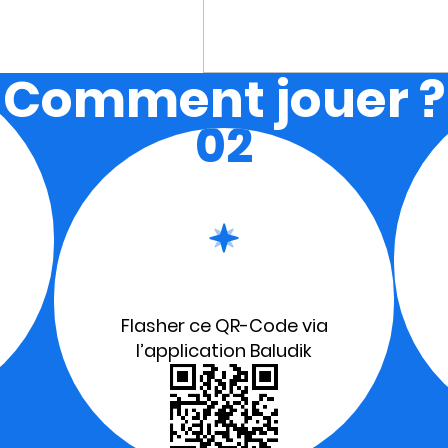
Comment jouer ?
02
Flasher ce QR-Code via
l’application Baludik