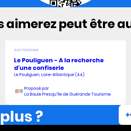
 aimerez peut être aus
GASTRONOMIE
Le Pouliguen - A la recherche
d'une confiserie
Le Pouliguen, Loire-Atlantique (44)
Proposé par
La Baule Presqu'île de Guérande Tourisme
 plus ?