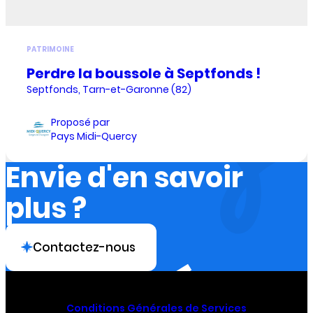
PATRIMOINE
Perdre la boussole à Septfonds !
Septfonds, Tarn-et-Garonne (82)
Proposé par
Pays Midi-Quercy
Envie d'en savoir
plus ?
Contactez-nous
Conditions Générales de Services