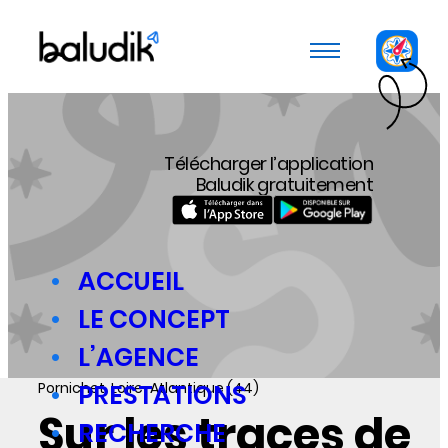
Panneau de gestion des cookies
Télécharger l’application
Baludik gratuitement
ACCUEIL
LE CONCEPT
L’AGENCE
Pornichet, Loire-Atlantique (44)
PRESTATIONS
Sur les traces de
RECHERCHE