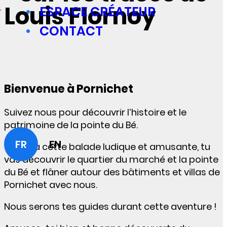
Louis Flornoy
ESPACE CRÉATEUR
CONTACT
Bienvenue à Pornichet
Suivez nous pour découvrir l’histoire et le
patrimoine de la pointe du Bé.
FR
EN
Grâce à cette balade ludique et amusante, tu
vas découvrir le quartier du marché et la pointe
du Bé et flâner autour des bâtiments et villas de
Pornichet avec nous.
Nous serons tes guides durant cette aventure !