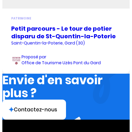
PATRIMOINE
Petit parcours - Le tour de potier
disparu de St-Quentin-la-Poterie
Saint-Quentin-la-Poterie, Gard (30)
Proposé par
Office de Tourisme Uzès Pont du Gard
Envie d'en savoir
plus ?
Contactez-nous