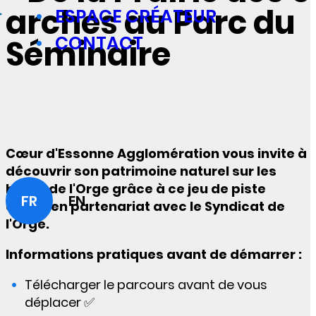
arches au Parc du
ESPACE CRÉATEUR
CONTACT
Séminaire
Cœur d'Essonne Agglomération vous invite à
découvrir son patrimoine naturel sur les
bords de l'Orge grâce à ce jeu de piste
FR
EN
conçu en partenariat avec le Syndicat de
l'Orge.
Informations pratiques avant de démarrer :
Télécharger le parcours avant de vous
déplacer ✅