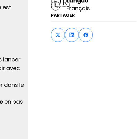
🇫🇷
Langue
e est
Français
PARTAGER
s lancer
air avec
r dans le
e
en bas