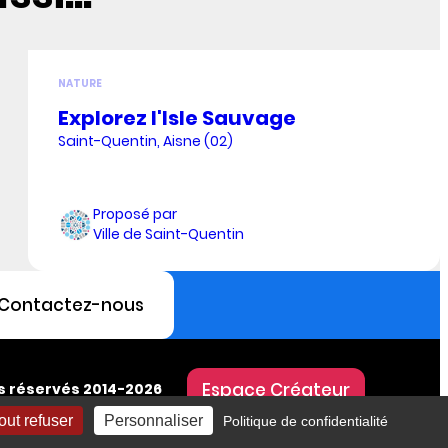
NATURE
Explorez l'Isle Sauvage
Saint-Quentin, Aisne (02)
Proposé par
Ville de Saint-Quentin
Contactez-nous
Espace Créateur
ts réservés 2014-2026
out refuser
Personnaliser
Politique de confidentialité