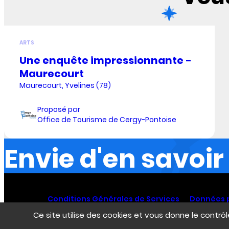
ARTS
Une enquête impressionnante -
Maurecourt
Maurecourt, Yvelines (78)
Proposé par
Office de Tourisme de Cergy-Pontoise
Envie d'en savoir
Conditions Générales de Services
Données 
Ce site utilise des cookies et vous donne le contrô