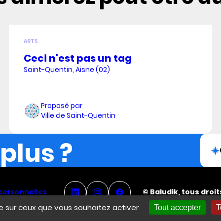
ARTS
Ceci n'est pas un tag
Saint-Quentin, Aisne (02)
Proposé par
Ville de Saint-Quentin
 plus ?
personnelles
© Baludik, tous droi
le sur ceux que vous souhaitez activer
Tout accepter
T