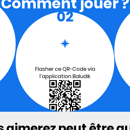
Comment jouer ?
02
Flasher ce QR-Code via
l’application Baludik
 aimerez peut être aus