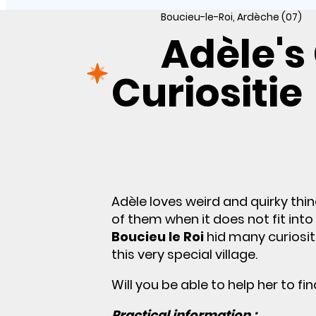
Boucieu-le-Roi, Ardèche (07)
Adèle's
Curiositie
Adèle loves weird and quirky thin
of them when it does not fit int
Boucieu le Roi
hid many curiositi
this very special village.
Will you be able to help her to fin
Practical information :