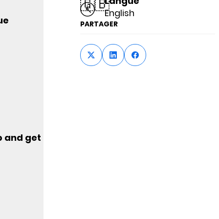
🇬🇧
Langue
English
ue
PARTAGER
ep and get