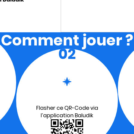
Comment jouer ?
02
Flasher ce QR-Code via
l’application Baludik