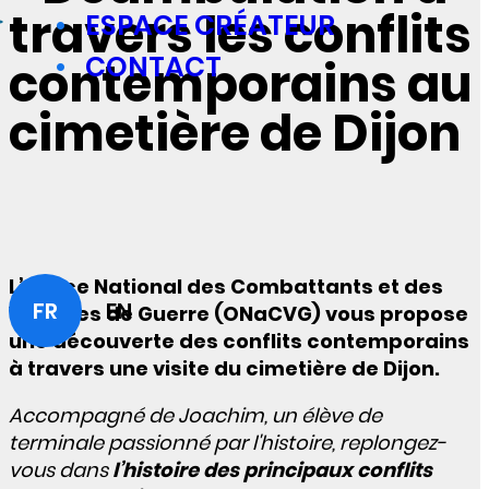
travers les conflits
ESPACE CRÉATEUR
CONTACT
contemporains au
cimetière de Dijon
L’Office National des Combattants et des
FR
EN
Victimes de Guerre (ONaCVG) vous propose
une découverte des conflits contemporains
à travers une visite du cimetière de Dijon.
Accompagné de Joachim, un élève de
terminale passionné par l'histoire, replongez-
vous dans
l’histoire des principaux conflits