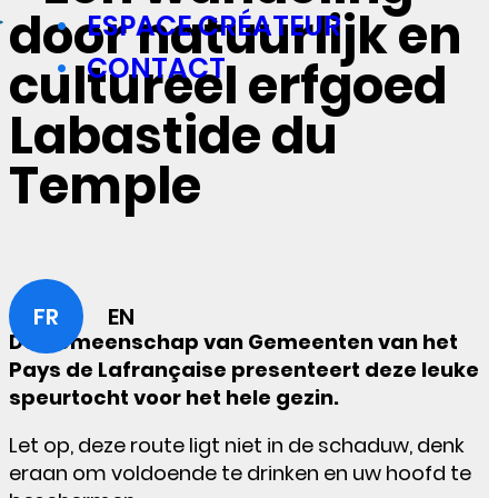
door natuurlijk en
ESPACE CRÉATEUR
CONTACT
cultureel erfgoed
Labastide du
Temple
FR
EN
De Gemeenschap van Gemeenten van het
Pays de Lafrançaise presenteert deze leuke
speurtocht voor het hele gezin.
Let op, deze route ligt niet in de schaduw, denk
eraan om voldoende te drinken en uw hoofd te