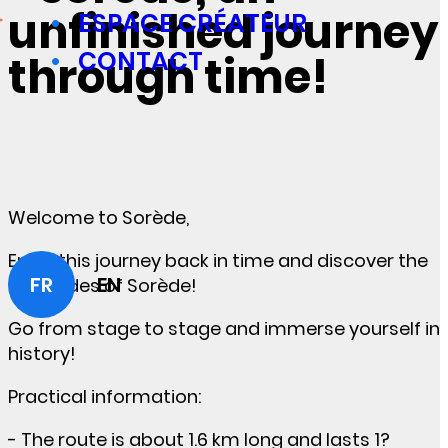
unfinished journey
ESPACE CRÉATEUR
CONTACT
through time!
Welcome to Sorède,
Enjoy this journey back in time and discover the
FR
EN
old trades of Sorède!
Go from stage to stage and immerse yourself in
history!
Practical information:
- The route is about 1.6 km long and lasts 1?