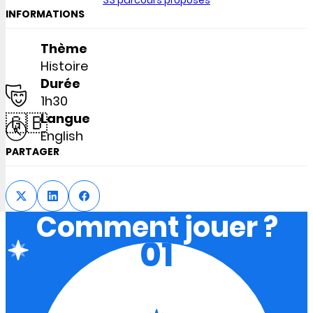
33 parcours proposés
INFORMATIONS
Thème
Histoire
Durée
1h30
🇬🇧
Langue
English
PARTAGER
Comment jouer ?
01