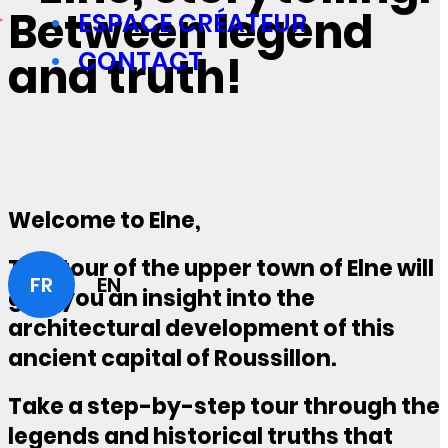
Between legend
ESPACE CRÉATEUR
CONTACT
and truth!
Welcome to Elne,
This tour of the upper town of Elne will
FR
EN
give you an insight into the
architectural development of this
ancient capital of Roussillon.
Take a step-by-step tour through the
legends and historical truths that