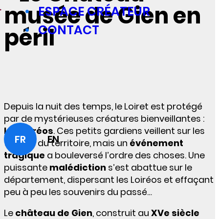
musée de Gien en
ESPACE CRÉATEUR
CONTACT
péril
Depuis la nuit des temps, le Loiret est protégé
par de mystérieuses créatures bienveillantes :
les Loiréos
. Ces petits gardiens veillent sur les
FR
EN
trésors du territoire, mais un
événement
tragique
a bouleversé l’ordre des choses. Une
puissante
malédiction
s’est abattue sur le
département, dispersant les Loiréos et effaçant
peu à peu les souvenirs du passé…
Le
château de Gien
, construit au
XVe siècle