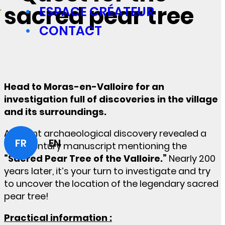
sacred pear tree
ESPACE CRÉATEUR
CONTACT
Head to Moras-en-Valloire for an
investigation full of discoveries in the village
and its surroundings.
A recent archaeological discovery revealed a
FR
EN
19th-century manuscript mentioning the
“Sacred Pear Tree of the Valloire.”
Nearly 200
years later, it’s your turn to investigate and try
to uncover the location of the legendary sacred
pear tree!
Practical information :