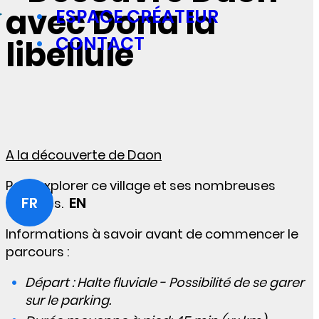
avec Dona la
ESPACE CRÉATEUR
CONTACT
libellule
A la découverte de Daon
Pars explorer ce village et ses nombreuses
FR
EN
activités.
Informations à savoir avant de commencer le
parcours :
Départ : Halte fluviale - Possibilité de se garer
sur le parking.