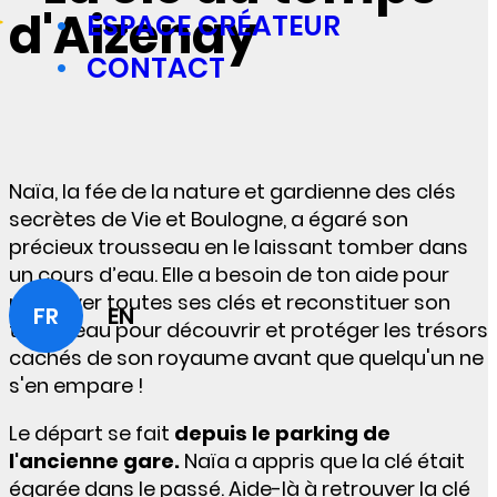
d'Aizenay
ESPACE CRÉATEUR
CONTACT
Naïa, la fée de la nature et gardienne des clés
secrètes de Vie et Boulogne, a égaré son
précieux trousseau en le laissant tomber dans
un cours d’eau. Elle a besoin de ton aide pour
retrouver toutes ses clés et reconstituer son
FR
EN
trousseau pour découvrir et protéger les trésors
cachés de son royaume avant que quelqu'un ne
s'en empare !
Le départ se fait
depuis le parking de
l'ancienne gare.
Naïa a appris que la clé était
égarée dans le passé. Aide-là à retrouver la clé