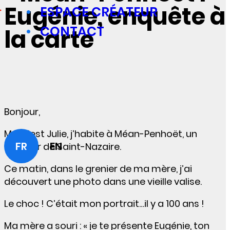
Eugénie, enquête à
ESPACE CRÉATEUR
CONTACT
la carte
Bonjour,
Moi c’est Julie, j’habite à Méan-Penhoët, un
FR
EN
quartier de Saint-Nazaire.
Ce matin, dans le grenier de ma mère, j’ai
découvert une photo dans une vieille valise.
Le choc ! C’était mon portrait…il y a 100 ans !
Ma mère a souri : « je te présente Eugénie, ton