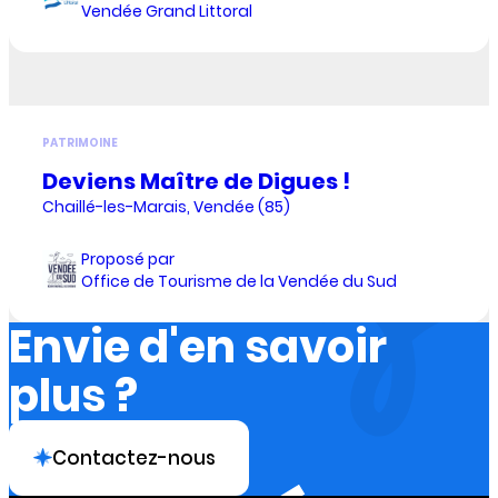
Vendée Grand Littoral
PATRIMOINE
Deviens Maître de Digues !
Chaillé-les-Marais, Vendée (85)
Proposé par
Office de Tourisme de la Vendée du Sud
Envie d'en savoir
plus ?
Contactez-nous