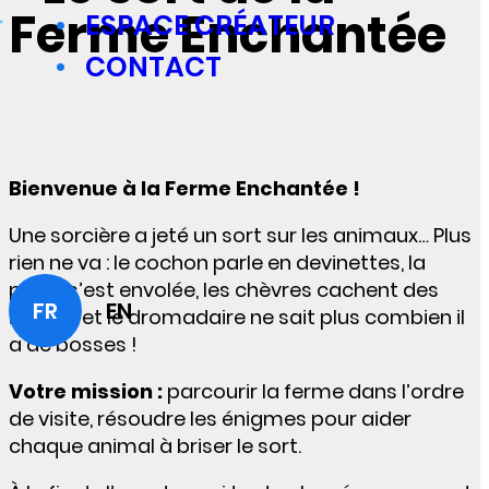
Ferme Enchantée
ESPACE CRÉATEUR
CONTACT
Bienvenue à la Ferme Enchantée !
Une sorcière a jeté un sort sur les animaux… Plus
rien ne va : le cochon parle en devinettes, la
poule s’est envolée, les chèvres cachent des
FR
EN
indices et le dromadaire ne sait plus combien il
a de bosses !
Votre mission :
parcourir la ferme dans l’ordre
de visite, résoudre les énigmes pour aider
chaque animal à briser le sort.