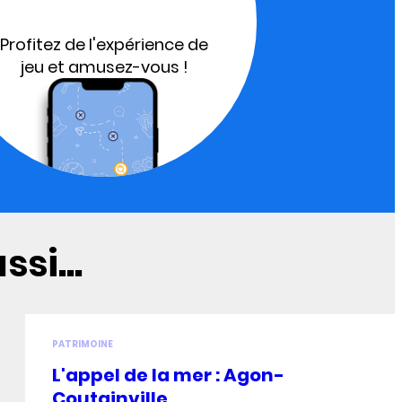
Profitez de l'expérience de
jeu et amusez-vous !
si...
PATRIMOINE
L'appel de la mer : Agon-
Coutainville