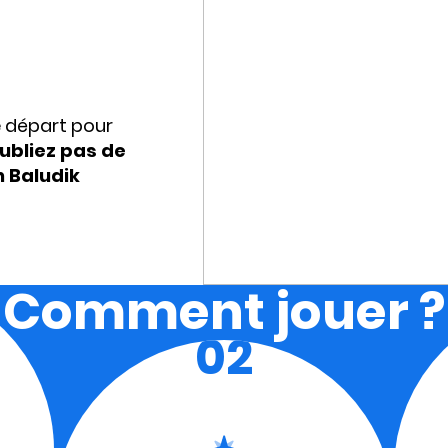
e départ pour
ubliez pas de
n Baludik
Comment jouer ?
02