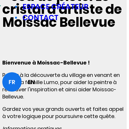
cristal d'artiste de
ESPACE CRÉATEUR
CONTACT
Moissac Bellevue
Bienvenue à Moissac-Bellevue !
Partez à la découverte du village en venant en
FR
EN
aide à la famille Lumo, pour aider la peintre à
retrouver l'inspiration et ainsi aider Moissac-
Bellevue.
Gardez vos yeux grands ouverts et faites appel
à votre logique pour poursuivre cette quête.
Informations pratiques