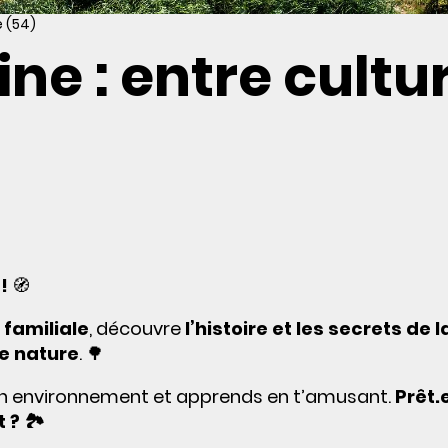
 (54)
ne : entre cultu
!
🧭
 familiale
, découvre
l’histoire et les secrets de la
e nature
. 🌳
n environnement et apprends en t’amusant.
Prêt.
? 🏞️