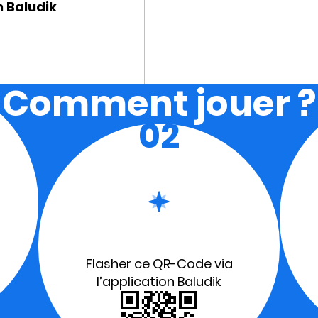
n Baludik
Comment jouer ?
02
Flasher ce QR-Code via
l’application Baludik