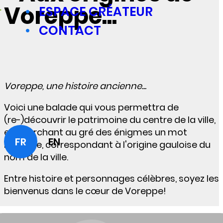
Voreppe...
ESPACE CRÉATEUR
CONTACT
Voreppe, une histoire ancienne...
Voici une balade qui vous permettra de
(re-)découvrir le patrimoine du centre de la ville,
en cherchant au gré des énigmes un mot
FR
EN
mystère, correspondant à l'origine gauloise du
nom de la ville.
Entre histoire et personnages célèbres, soyez les
bienvenus dans le cœur de Voreppe!