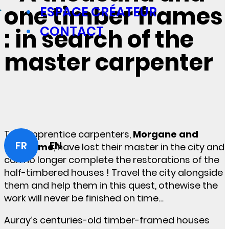
one timber frames
ESPACE CRÉATEUR
CONTACT
: in search of the
master carpenter
Two apprentice carpenters,
Morgane and
FR
EN
Guillaume
, have lost their master in the city and
can no longer complete the restorations of the
half-timbered houses ! Travel the city alongside
them and help them in this quest, othewise the
work will never be finished on time…
Auray’s centuries-old timber-framed houses