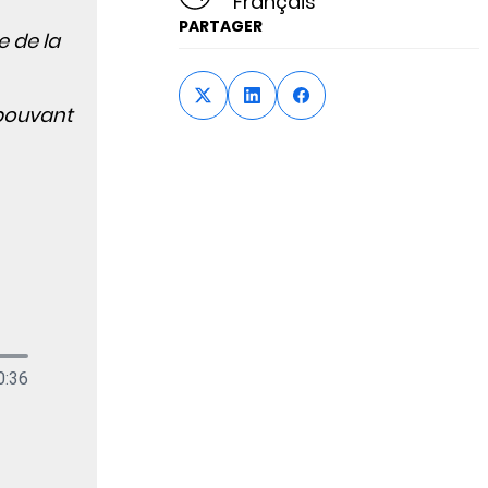
Français
PARTAGER
e de la
 pouvant
Press
0:36
Enter
or
Space