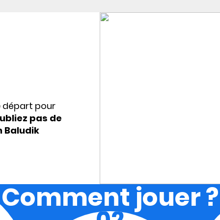
e départ pour
ubliez pas de
n Baludik
Comment jouer ?
02