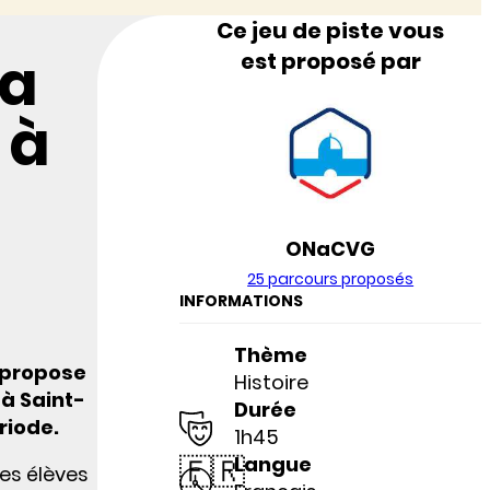
Ce jeu de piste vous
la
est proposé par
 à
ONaCVG
25 parcours proposés
INFORMATIONS
Thème
 propose
Histoire
 à Saint-
Durée
riode.
1h45
🇫🇷
Langue
es élèves