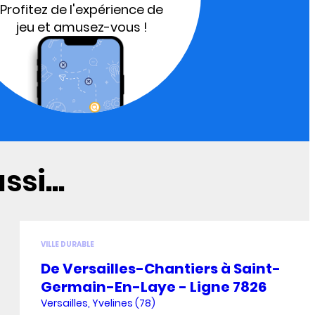
Profitez de l'expérience de
jeu et amusez-vous !
si...
VILLE DURABLE
De Versailles-Chantiers à Saint-
Germain-En-Laye - Ligne 7826
Versailles, Yvelines (78)