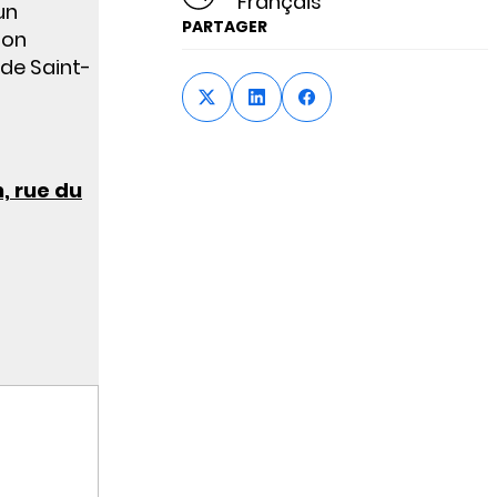
Français
un
PARTAGER
ion
 de Saint-
, rue du