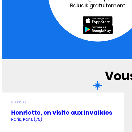
Baludik gratuitement
Vous
HISTOIRE
Henriette, en visite aux Invalides
Paris, Paris (75)