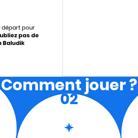
e départ pour
ubliez pas de
n Baludik
Comment jouer ?
02