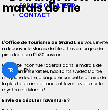
marais de l'île
ESPACE CRÉATEUR
CONTACT
L'Office de Tourisme de Grand Lieu
vous invite
à découvrir le Marais de l'île à travers un jeu de
piste ludique d'1h30 environ.
Une bête inconnue roderait dans le marais de
FR
EN
l'île et terroriserait les habitants !
Aidez Martie,
une jeune loutre, à enquêter sur cette affaire de
la plus haute importance et lever le voile sur le
mystère du Marais !
Envie de débuter l'aventure ?